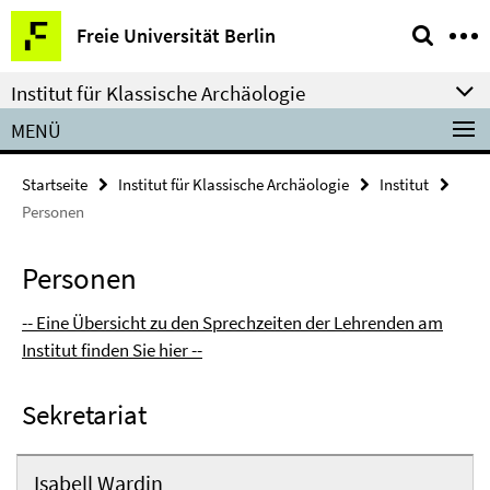
Springe
Service-
Freie Universität Berlin
direkt
Navigation
zu
Institut für Klassische Archäologie
Inhalt
MENÜ
Startseite
Institut für Klassische Archäologie
Institut
Personen
Personen
-- Eine Übersicht zu den Sprechzeiten der Lehrenden am
Institut finden Sie hier --
Sekretariat
Isabell Wardin