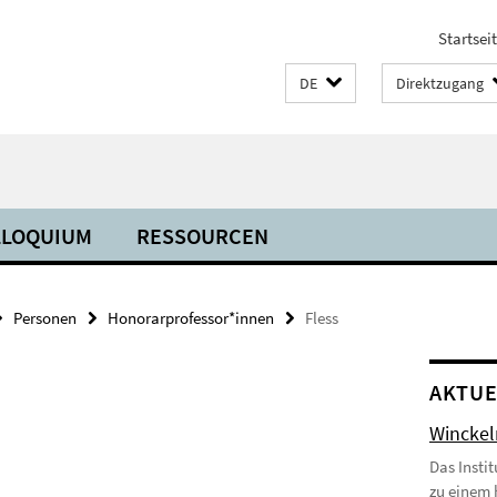
Startsei
DE
Direktzugang
LLOQUIUM
RESSOURCEN
Personen
Honorarprofessor*innen
Fless
AKTUE
Wincke
Das Insti
zu einem 