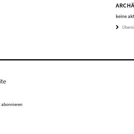
ARCHÄ
keine ak
Übers
ite
 abonnieren