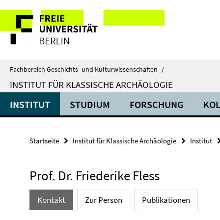
Springe
Service-
direkt
zu
Navigation
Inhalt
Fachbereich Geschichts- und Kulturwissenschaften
/
INSTITUT FÜR KLASSISCHE ARCHÄOLOGIE
INSTITUT
STUDIUM
FORSCHUNG
KO
Startseite
Institut für Klassische Archäologie
Institut
Prof. Dr. Friederike Fless
Kontakt
Zur Person
Publikationen