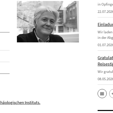
in Opfinge
22.07.202
Einlad
Wir laden
in der Ab
01.07.202
Gratulat
Reisest
Wir gratu
08.05.202
häologischen Instituts.