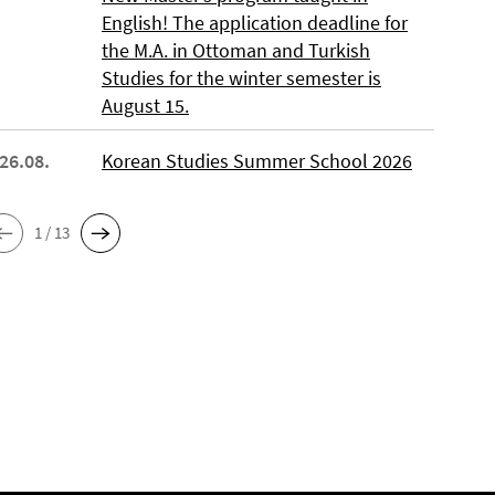
English! The application deadline for
the M.A. in Ottoman and Turkish
Studies for the winter semester is
August 15.
 26.08.
Korean Studies Summer School 2026
1 / 13