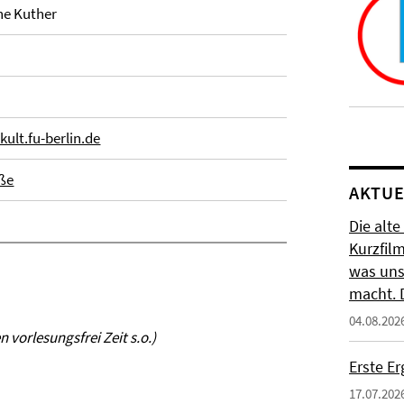
ine Kuther
ult.fu-berlin.de
ße
AKTUE
Die alte
Kurzfil
was uns
macht. 
04.08.202
 vorlesungsfrei Zeit s.o.)
Erste E
17.07.202