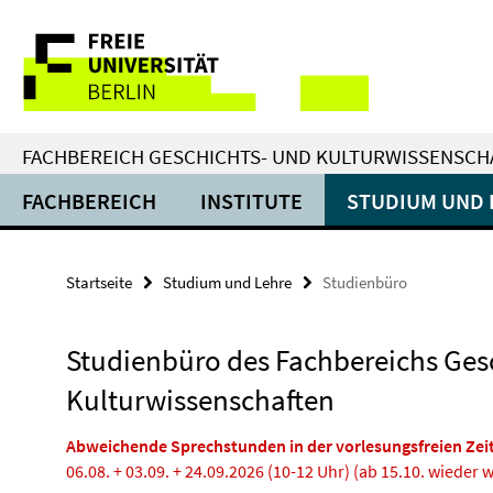
Springe
Service-
direkt
zu
Navigation
Inhalt
FACHBEREICH GESCHICHTS- UND KULTURWISSENSCH
FACHBEREICH
INSTITUTE
STUDIUM UND 
Startseite
Studium und Lehre
Studienbüro
Studienbüro des Fachbereichs Ges
Kulturwissenschaften
Abweichende Sprechstunden in der vorlesungsfreien Zeit
06.08. + 03.09. + 24.09.2026 (10-12 Uhr) (ab 15.10. wieder 