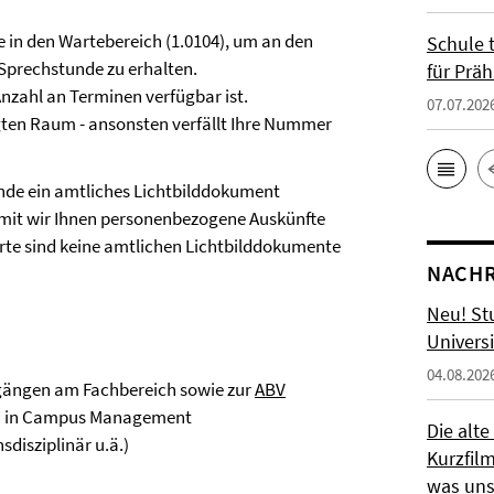
 in den Wartebereich (1.0104), um an den
Schule t
Sprechstunde zu erhalten.
für Präh
nzahl an Terminen verfügbar ist.
07.07.202
gten Raum - ansonsten verfällt Ihre Nummer
unde ein amtliches Lichtbilddokument
amit wir Ihnen personenbezogene Auskünfte
te sind keine amtlichen Lichtbilddokumente
NACHR
Neu! St
Universi
04.08.202
gängen am Fachbereich sowie zur
ABV
en in Campus Management
Die alte
disziplinär u.ä.)
Kurzfil
was uns