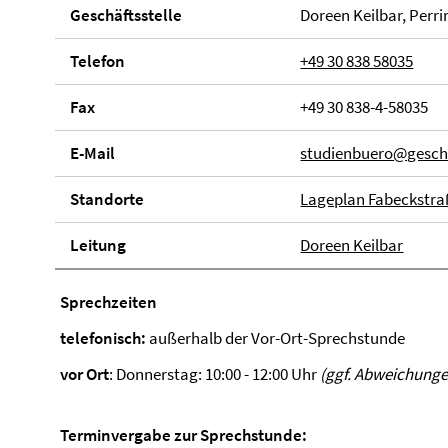
Ge­schäfts­stel­le
Doreen Keilbar, Perr
Telefon
+49 30 838 58035
Fax
+49 30 838-4-58035
E-Mail
studienbuero@geschk
Stand­orte
Lageplan Fabeckstra
Lei­tung
Doreen Keilbar
Sprech­zei­ten
telefonisch:
außerhalb der Vor-Ort-Sprechstunde
vor Ort
: Donnerstag: 10:00 - 12:00 Uhr
(ggf. Abweichungen
Terminvergabe zur Sprechstunde: