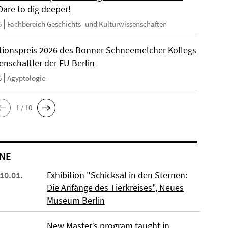
Dare to dig deeper!
6
Fachbereich Geschichts- und Kulturwissenschaften
ationspreis 2026 des Bonner Schneemelcher Kollegs
enschaftler der FU Berlin
6
Ägyptologie
1 / 10
NE
 10.01.
Exhibition "Schicksal in den Sternen:
Die Anfänge des Tierkreises", Neues
Museum Berlin
New Master’s program taught in