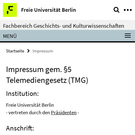
Springe
Service-
Freie Universität Berlin
direkt
Navigation
zu
Fachbereich Geschichts- und Kulturwissenschaften
Inhalt
MENÜ
Startseite
Impressum
Impressum gem. §5
Telemediengesetz (TMG)
Institution:
Freie Universität Berlin
- vertreten durch den
Präsidenten
-
Anschrift: