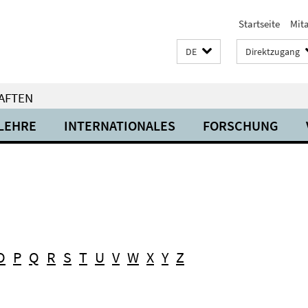
Startseite
Mit
DE
Direktzugang
AFTEN
LEHRE
INTERNATIONALES
FORSCHUNG
O
P
Q
R
S
T
U
V
W
X
Y
Z