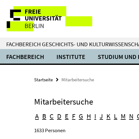
Springe
Service-
direkt
zu
Navigation
Inhalt
FACHBEREICH GESCHICHTS- UND KULTURWISSENSCH
FACHBEREICH
INSTITUTE
STUDIUM UND 
Startseite
Mitarbeitersuche
Mitarbeitersuche
A
B
C
D
E
F
G
H
I
J
K
L
M
N
1633 Personen