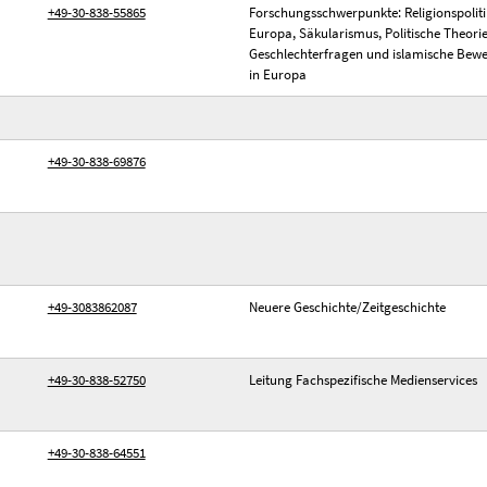
+49-30-838-55865
Forschungsschwerpunkte: Religionspoliti
Europa, Säkularismus, Politische Theorie
Geschlechterfragen und islamische Be
in Europa
+49-30-838-69876
+49-3083862087
Neuere Geschichte/Zeitgeschichte
+49-30-838-52750
Leitung Fachspezifische Medienservices
+49-30-838-64551