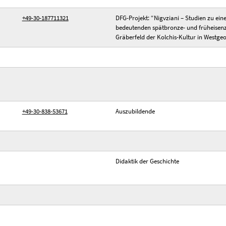
+49-30-187711321
DFG-Projekt: “Nigvziani – Studien zu ei
bedeutenden spätbronze- und früheisenz
Gräberfeld der Kolchis-Kultur in Westge
+49-30-838-53671
Auszubildende
Didaktik der Geschichte