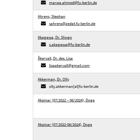
marwa.ahmed@fu-berlin.de
Ahrens, Stephan
sahrens@zedat.fu-berlin.de
Akagawa, Dr. Shogo
s.akagawa@fu-berlin.de
Åkervall, Dr. des. Lisa
lisaakervall@gmail.com
Akkerman, Dr. Olly
olly.akkerman[at]fu-berlin.de
Akpinar (07/2022 – 06/2024), Doga
Akpinar (07/2022-06/2024), Doga