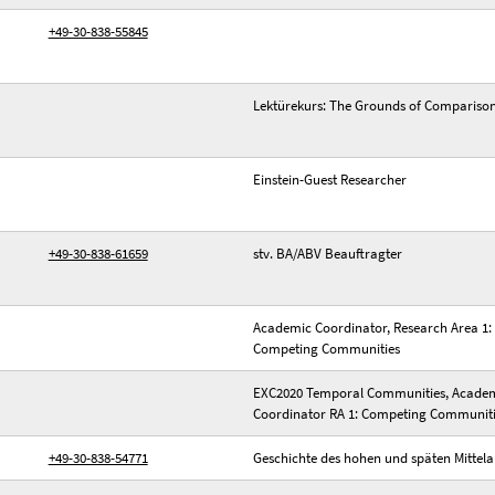
+49-30-838-55845
Lektürekurs: The Grounds of Comparison
Einstein-Guest Researcher
+49-30-838-61659
stv. BA/ABV Beauftragter
Academic Coordinator, Research Area 1:
Competing Communities
EXC2020 Temporal Communities, Acade
Coordinator RA 1: Competing Communit
+49-30-838-54771
Geschichte des hohen und späten Mittela