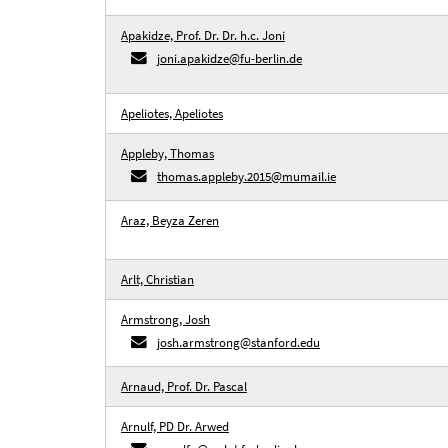
Apakidze, Prof. Dr. Dr. h.c. Joni
joni.apakidze@fu-berlin.de
Apeliotes, Apeliotes
Appleby, Thomas
thomas.appleby.2015@mumail.ie
Araz, Beyza Zeren
Arlt, Christian
Armstrong, Josh
josh.armstrong@stanford.edu
Arnaud, Prof. Dr. Pascal
Arnulf, PD Dr. Arwed