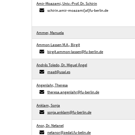
Amir-Moazami, Univ.-Prof. Dr. Schirin
schirin.amir-moazami[at]fu-berlin.de
Ammer, Manuela
Ammon-Lassen M.A., Birgit
birgit.ammon-lassen@fu-berlin.de
Andrés Toledo, Dr. Miguel Ángel
maat@usal.es
Angenlahr, Theresa
theresa.angenlahr@fu-berlin.de
Anklam, Sonja
sonja.anklam@fu-berlin.de
Anor, Dr. Netanel
netanor@zedat.fu-belin.de