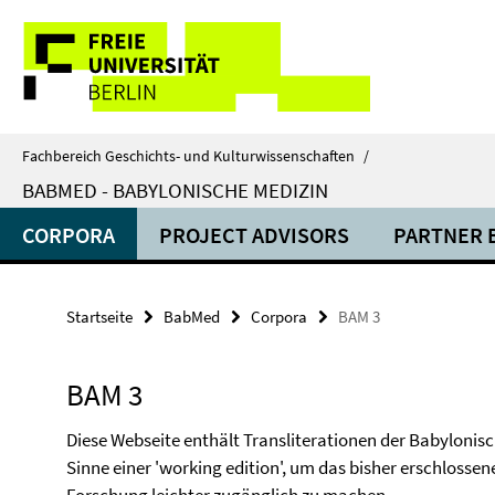
Springe
Service-
direkt
zu
Navigation
Inhalt
Fachbereich Geschichts- und Kulturwissenschaften
/
BABMED - BABYLONISCHE MEDIZIN
CORPORA
PROJECT ADVISORS
PARTNER 
Startseite
BabMed
Corpora
BAM 3
BAM 3
Diese Webseite enthält Transliterationen der Babylonisc
Sinne einer 'working edition', um das bisher erschlossene