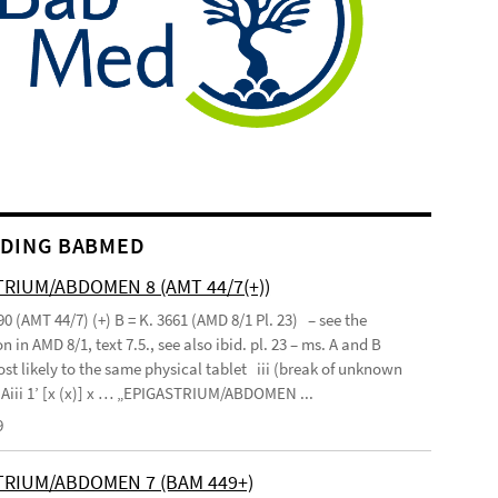
DING BABMED
RIUM/ABDOMEN 8 (AMT 44/7(+))
90 (AMT 44/7) (+) B = K. 3661 (AMD 8/1 Pl. 23) – see the
n in AMD 8/1, text 7.5., see also ibid. pl. 23 – ms. A and B
st likely to the same physical tablet iii (break of unknown
’ Aiii 1’ [x (x)] x … „EPIGASTRIUM/ABDOMEN ...
9
TRIUM/ABDOMEN 7 (BAM 449+)