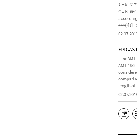
A = K. 617
C = K. 660
according 
44/4)[1]
02.07.201
EPIGAS
– for AMT
AMT 48/2 
considered
compariso
length of .
02.07.201