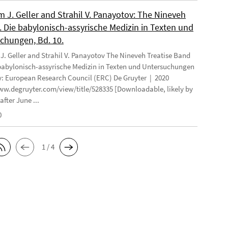
 J. Geller and Strahil V. Panayotov: The Nineveh
. Die babylonisch-assyrische Medizin in Texten und
chungen, Bd. 10.
. Geller and Strahil V. Panayotov The Nineveh Treatise Band
 babylonisch-assyrische Medizin in Texten und Untersuchungen
: European Research Council (ERC) De Gruyter | 2020
ww.degruyter.com/view/title/528335 [Downloadable, likely by
after June ...
0
1 / 4