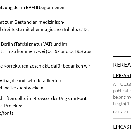
etzung der in BAM II begonnenen
amt zum Bestand an medizinisch-
drei Texte mit eher magischen Inhalts (212,
Berlin (Tafelsignatur VAT) und im
t. Hinzu kommen zwei (O. 192 und O. 195) aus
REREA
re Korrekturen geschickt, dafür bedanken wir
EPIGAST
tia, die mit sehr detaillierten
A = K. 133
t weiterzuentwickeln.
publicatio
belong mo
hriften sollte im Browser der Ungkam Font
length) 1
cc-Projekts:
08.07.201
c/fonts
EPIGAS