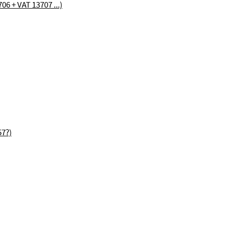
06 + VAT 13707 ...)
57?)