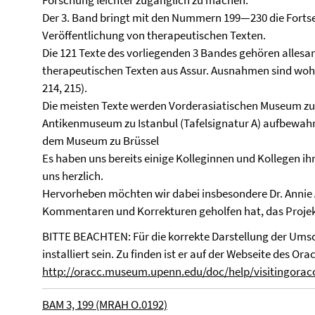
Forschung leichter zugänglich zu machen.
Der 3. Band bringt mit den Nummern 199—230 die Forts
Veröffentlichung von therapeutischen Texten.
Die 121 Texte des vorliegenden 3 Bandes gehören alles
therapeutischen Texten aus Assur. Ausnahmen sind wohl 
214, 215).
Die meisten Texte werden Vorderasiatischen Museum zu 
Antikenmuseum zu Istanbul (Tafelsignatur A) aufbewahr
dem Museum zu Brüssel
Es haben uns bereits einige Kolleginnen und Kollegen ih
uns herzlich.
Hervorheben möchten wir dabei insbesondere Dr. Annie At
Kommentaren und Korrekturen geholfen hat, das Projek
BITTE BEACHTEN: Für die korrekte Darstellung der Umsc
installiert sein. Zu finden ist er auf der Webseite des Ora
http://oracc.museum.upenn.edu/doc/help/visitingorac
BAM 3, 199 (MRAH O.0192)