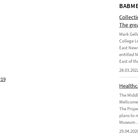
BABME
Collect
The gre
Mark Gell
College L
East News
entitled 
East of the
28.03.202
219
Healthca
The Middl
Wellcome 
The Projec
plans to 
Museum ..
29.04.202