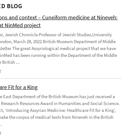
D BLOG
ions and context – Cuneiform medicine at Nineveh:
at NinMed project
er, Jewish Chronicle Professor of Jewish Studies,University
ondon, March 28, 2022 British Museum Department of Middle
letter The great Assyriological medical project that we have
NinMed has been running within the Department of the Middle
 British ...
2
re Fit for a King
e East Department of the British Museum has just received a
Research Resources Award in Humanities and Social Science.
t, ‘Introducing Assyrian Medicine: Healthcare Fit for a King’,
make the corpus of medical texts from Nineveh in the British
.
0