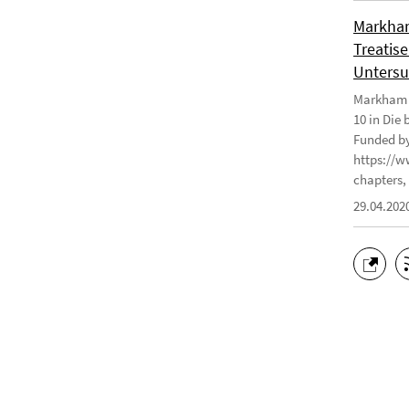
Markham
Treatise
Untersu
Markham J
10 in Die
Funded by
https://w
chapters, 
29.04.202