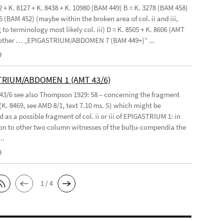
2 + K. 8127 + K. 8438 + K. 10980 (BAM 449) B = K. 3278 (BAM 458)
5 (BAM 452) (maybe within the broken area of col. ii and iii,
to terminology most likely col. iii) D = K. 8505 + K. 8606 (AMT
 other … „EPIGASTRIUM/ABDOMEN 7 (BAM 449+)“ ...
9
TRIUM/ABDOMEN 1 (AMT 43/6)
 43/6 see also Thompson 1929: 58 – concerning the fragment
(K. 8469, see AMD 8/1, text 7.10 ms. S) which might be
 as a possible fragment of col. ii or iii of EPIGASTRIUM 1: in
n to other two column witnesses of the bulṭu-compendia the
..
9
1 / 4