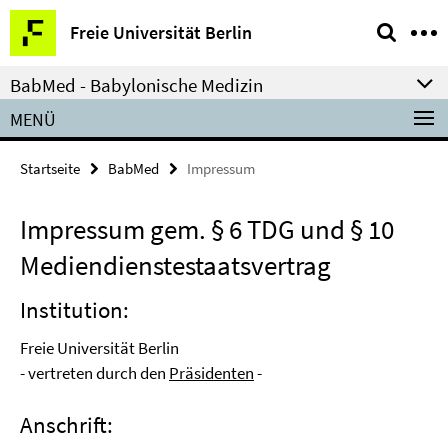
Springe
Service-
Freie Universität Berlin
direkt
Navigation
zu
BabMed - Babylonische Medizin
Inhalt
MENÜ
Startseite
BabMed
Impressum
Impressum gem. § 6 TDG und § 10
Mediendienstestaatsvertrag
Institution:
Freie Universität Berlin
- vertreten durch den
Präsidenten
-
Anschrift: