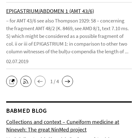
EPIGASTRIUM/ABDOMEN 1 (AMT 43/6)
– for AMT 43/6 see also Thompson 1929: 58 – concerning
the fragment AMT 48/2 (K. 8469, see AMD 8/1, text 7.10 ms.
S) which might be considered as a possible fragment of
col. ii or iii of EPIGASTRIUM 1: in comparison to other two
column witnesses of the bulṭu-compendia the length of ...
02.07.2019
1 / 4
BABMED BLOG
Collections and context – Cuneiform medicine at
Nineveh: The great NinMed project