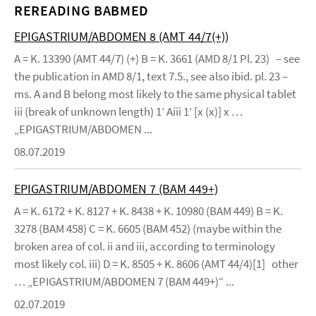
REREADING BABMED
EPIGASTRIUM/ABDOMEN 8 (AMT 44/7(+))
A = K. 13390 (AMT 44/7) (+) B = K. 3661 (AMD 8/1 Pl. 23) – see
the publication in AMD 8/1, text 7.5., see also ibid. pl. 23 –
ms. A and B belong most likely to the same physical tablet
iii (break of unknown length) 1’ Aiii 1’ [x (x)] x …
„EPIGASTRIUM/ABDOMEN ...
08.07.2019
EPIGASTRIUM/ABDOMEN 7 (BAM 449+)
A = K. 6172 + K. 8127 + K. 8438 + K. 10980 (BAM 449) B = K.
3278 (BAM 458) C = K. 6605 (BAM 452) (maybe within the
broken area of col. ii and iii, according to terminology
most likely col. iii) D = K. 8505 + K. 8606 (AMT 44/4)[1] other
… „EPIGASTRIUM/ABDOMEN 7 (BAM 449+)“ ...
02.07.2019