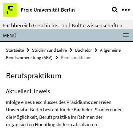
Springe
Service-
Freie Universität Berlin
direkt
Navigation
zu
Fachbereich Geschichts- und Kulturwissenschaften
Inhalt
MENÜ
Startseite
Studium und Lehre
Bachelor
Allgemeine
Berufsvorbereitung (ABV)
Berufspraktikum
Berufspraktikum
Aktueller Hinweis
Infolge eines Beschlusses des Präsidiums der Freien
Universität Berlin besteht für die Bachelor- Studierenden
die Möglichkeit, Berufspraktika im Rahmen der
organisierten Flüchtlingshilfe zu absolvieren.