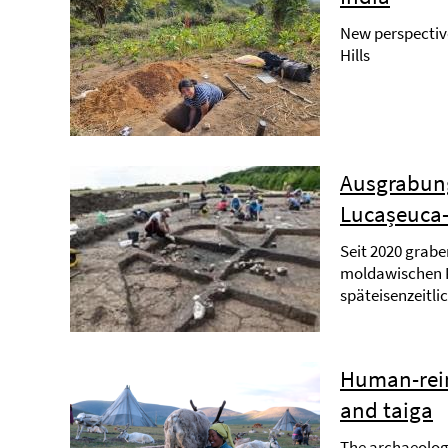
New perspective
Hills
Ausgrabung
Lucașeuca-
Seit 2020 grab
moldawischen P
späteisenzeitli
Human-rei
and taiga
The archaeologi