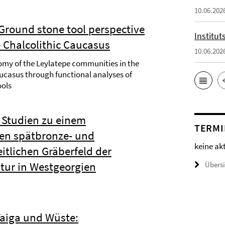
10.06.202
Ground stone tool perspective
Institu
e Chalcolithic Caucasus
10.06.202
my of the Leylatepe communities in the
ucasus through functional analyses of
ools
– Studien zu einem
TERMI
en spätbronze- und
keine ak
itlichen Gräberfeld der
ltur in Westgeorgien
Übers
aiga und Wüste: