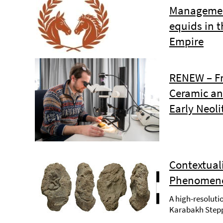
Management
equids in 
Empire
RENEW – Fr
Ceramic an
Early Neoli
Contextual
Phenomeno
A high-resoluti
Karabakh Step