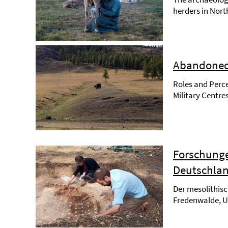
herders in Nor
Abandoned 
Roles and Perce
Military Centr
Forschunge
Deutschla
Der mesolithis
Fredenwalde, 