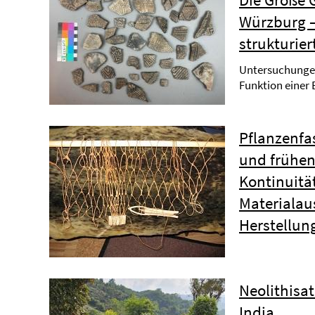
Würzburg –
strukturie
Untersuchunge
Funktion einer
Pflanzenfa
und frühen
Kontinuitä
Materialau
Herstellun
Neolithisa
India