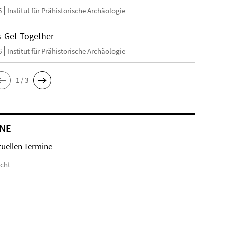
6
Institut für Prähistorische Archäologie
ts-Get-Together
6
Institut für Prähistorische Archäologie
1 / 3
NE
tuellen Termine
icht