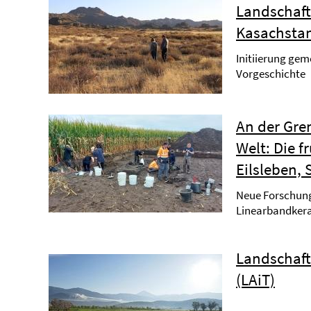
Landschaft
Kasachsta
Initiierung ge
Vorgeschichte
An der Gren
Welt: Die f
Eilsleben,
Neue Forschunge
Linearbandkera
Landschaft
(LAiT)