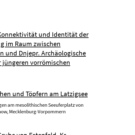
Konnektivität und Identität der
ng im Raum zwischen
n und Dnjepr. Archäologische
r jüngeren vorrömischen
chen und Töpfern am Latzigsee
en am mesolithischen Seeuferplatz von
now, Mecklenburg-Vorpommern
rube von Estenfeld, Kr.