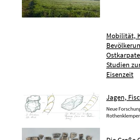
Mobilität, 
Bevölkeru
Ostkarpate
Studien zu
Eisenzeit
Jagen, Fis
Neue Forschung
Rothenklempe
Die Große G