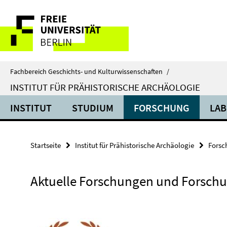
Springe
Service-
direkt
zu
Navigation
Inhalt
Fachbereich Geschichts- und Kulturwissenschaften
/
INSTITUT FÜR PRÄHISTORISCHE ARCHÄOLOGIE
INSTITUT
STUDIUM
FORSCHUNG
LA
Startseite
Institut für Prähistorische Archäologie
Forsc
Aktuelle Forschungen und Forschu