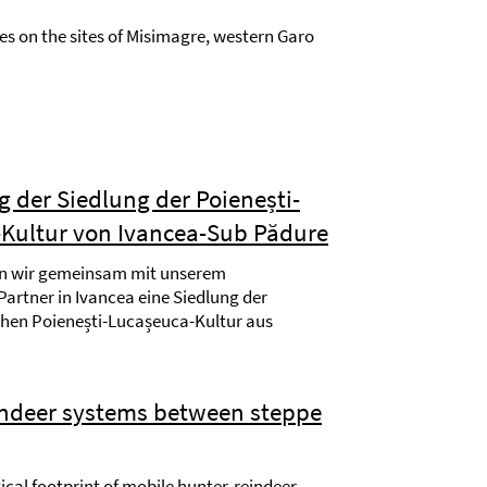
s on the sites of Misimagre, western Garo
 der Siedlung der Poienești-
Kultur von Ivancea-Sub Pădure
en wir gemeinsam mit unserem
artner in Ivancea eine Siedlung der
chen Poienești-Lucașeuca-Kultur aus
ndeer systems between steppe
cal footprint of mobile hunter-reindeer