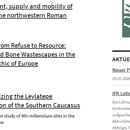
, supply and mobility of
the northwestern Roman
om Refuse to Resource:
d Bone Wastescapes in the
AKTUE
thic of Europe
Neuer P
29.07.202
IPA Leh
izing the Leylatepe
Die Lehrs
n of the Southern Caucasus
Drittmitte
aufgearbe
on study of 4th-millennium sites in the
Aktivitäte
pe
Abfolge) F