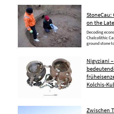
StoneCau: 
on the Lat
Decoding econo
Chalcolithic Ca
ground stone t
Nigvziani 
bedeutend
früheisenze
Kolchis-Ku
Zwischen T