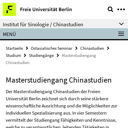
Springe
Service-
Freie Universität Berlin
direkt
Navigation
zu
Institut für Sinologie / Chinastudien
Inhalt
MENÜ
Startseite
Ostasiatisches Seminar
Chinastudien
Studium
Studiengänge
Masterstudiengang
Chinastudien
Masterstudiengang Chinastudien
Der Masterstudiengang Chinastudien der Freien
Universität Berlin zeichnet sich durch seine stärkere
wissenschaftliche Ausrichtung und die Möglichkeiten zur
individuellen Spezialisierung aus. In vier Semestern
vermittelt der Studiengang Fähigkeiten und Kenntnisse,
welche zu verantwortlichen, leitenden Tätigkeiten in