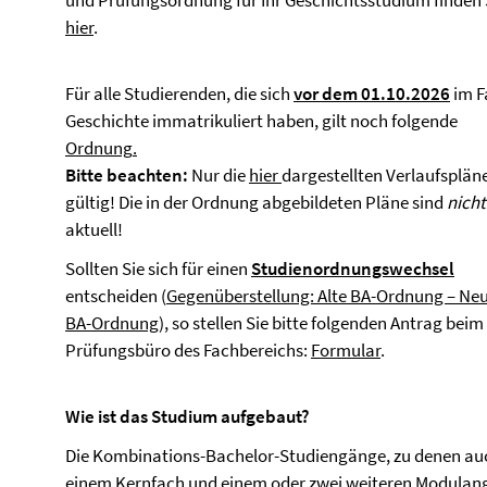
und Prüfungsordnung für Ihr Geschichtsstudium finden 
hier
.
Für alle Studierenden, die sich
vor dem 01.10.2026
im F
Geschichte immatrikuliert haben, gilt noch folgende
Ordnung
.
Bitte beachten:
Nur die
hier
dargestellten Verlaufspläne
gültig! Die in der Ordnung abgebildeten Pläne sind
nicht
aktuell!
Sollten Sie sich für einen
Studienordnungswechsel
entscheiden (
Gegenüberstellung: Alte BA-Ordnung – Ne
BA-Ordnung
), so stellen Sie bitte folgenden Antrag beim
Prüfungsbüro des Fachbereichs:
Formular
.
Wie ist das Studium aufgebaut?
Die Kombinations-Bachelor-Studiengänge, zu denen auc
einem Kernfach und einem oder zwei weiteren Modulang