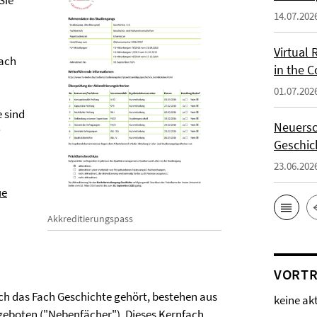
Sie
14.07.202
Virtual 
ach
in the 
01.07.202
 sind
Neuersc
Geschic
23.06.202
ue
Akkreditierungspass
VORTR
h das Fach Geschichte gehört, bestehen aus
keine ak
eboten ("Nebenfächer"). Dieses Kernfach