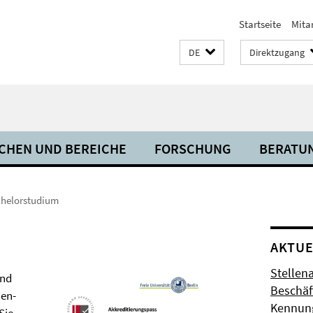
Startseite
Mita
DE
Direktzugang
CHEN UND BEREICHE
FORSCHUNG
BERATU
helorstudium
AKTUE
Stellen
nd
Beschäft
ien-
Kennung