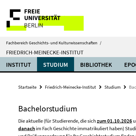
Springe
Service-
direkt
zu
Navigation
Inhalt
Fachbereich Geschichts- und Kulturwissenschaften
/
FRIEDRICH-MEINECKE-INSTITUT
INSTITUT
STUDIUM
BIBLIOTHEK
EPO
Startseite
Friedrich-Meinecke-Institut
Studium
Bac
Bachelorstudium
Die aktuelle (für Studierende, die sich
zum 01.10.2026
u
danach
im Fach Geschichte immatrikuliert haben) Stud