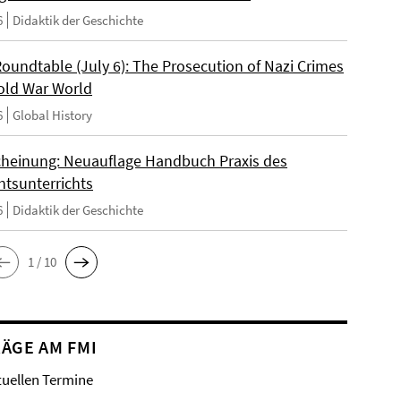
6
Didaktik der Geschichte
Roundtable (July 6): The Prosecution of Nazi Crimes
Cold War World
6
Global History
heinung: Neuauflage Handbuch Praxis des
htsunterrichts
6
Didaktik der Geschichte
1 / 10
ÄGE AM FMI
tuellen Termine