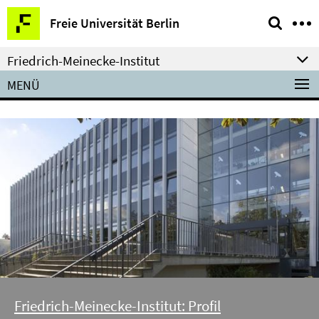
Springe
Service-
Freie Universität Berlin
direkt
Navigation
zu
Friedrich-Meinecke-Institut
Inhalt
MENÜ
Friedrich-Meinecke-Institut: Profil