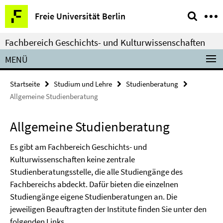
Springe
Service-
Freie Universität Berlin
direkt
Navigation
zu
Fachbereich Geschichts- und Kulturwissenschaften
Inhalt
MENÜ
Startseite
Studium und Lehre
Studienberatung
Allgemeine Studienberatung
Allgemeine Studienberatung
Es gibt am Fachbereich Geschichts- und
Kulturwissenschaften keine zentrale
Studienberatungsstelle, die alle Studiengänge des
Fachbereichs abdeckt. Dafür bieten die einzelnen
Studiengänge eigene Studienberatungen an. Die
jeweiligen Beauftragten der Institute finden Sie unter den
folgenden Links.