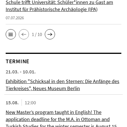
Schule trifft Universität: Schüler*innen zu Gast am
Institut für Prähistorische Archäologie (IPA)
07.07.2026
1 / 10
TERMINE
21.03. - 10.01.
Exhibition "Schicksal in den Sternen: Die Anfänge des
Tierkreises", Neues Museum Berlin
15.08.
12:00
New Master’s program taught in English! The
application deadline for the M.A. in Ottoman and
Turkish Studies for the winter semester is August 15.