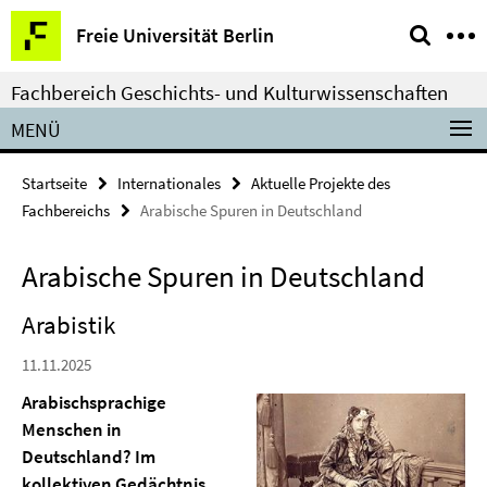
Springe
Service-
Freie Universität Berlin
direkt
Navigation
zu
Fachbereich Geschichts- und Kulturwissenschaften
Inhalt
MENÜ
Startseite
Internationales
Aktuelle Projekte des
Fachbereichs
Arabische Spuren in Deutschland
Arabische Spuren in Deutschland
Arabistik
11.11.2025
Arabischsprachige
Menschen in
Deutschland? Im
kollektiven Gedächtnis