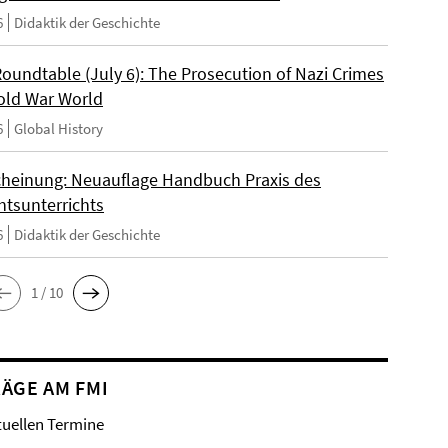
6
Didaktik der Geschichte
Roundtable (July 6): The Prosecution of Nazi Crimes
Cold War World
6
Global History
heinung: Neuauflage Handbuch Praxis des
htsunterrichts
6
Didaktik der Geschichte
1 / 10
ÄGE AM FMI
tuellen Termine