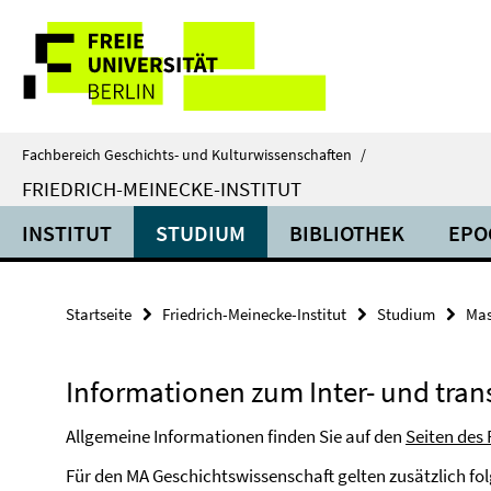
Springe
Service-
direkt
zu
Navigation
Inhalt
Fachbereich Geschichts- und Kulturwissenschaften
/
FRIEDRICH-MEINECKE-INSTITUT
INSTITUT
STUDIUM
BIBLIOTHEK
EPO
Startseite
Friedrich-Meinecke-Institut
Studium
Mas
Informationen zum Inter- und tran
Allgemeine Informationen finden Sie auf den
Seiten des
Für den MA Geschichtswissenschaft gelten zusätzlich fol