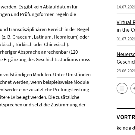
werden. Es gibt kein Ablaufdatum für
14.07.202
ngen und Prüfungsformen regeln die
Virtual 
nd transdisziplinären Bereich in der Regel
in the 
 (z. B. Graecum, Latinum, Hebraicum) oder
01.07.202
abisch, Türkisch oder Chinesisch).
orheriger Absprache anrechenbar (120
Neuersc
lle Ergänzung des Geschichtsstudiums muss
Geschic
23.06.202
on vollständigen Modulen. Unter Umständen
hnet werden, wenn beispielsweise Module
 entweder eine zusätzliche Prüfungsleistung
tere LV belegt werden. Die zusätzliche
ntsprechen und setzt die Zustimmung der
VORTR
keine ak