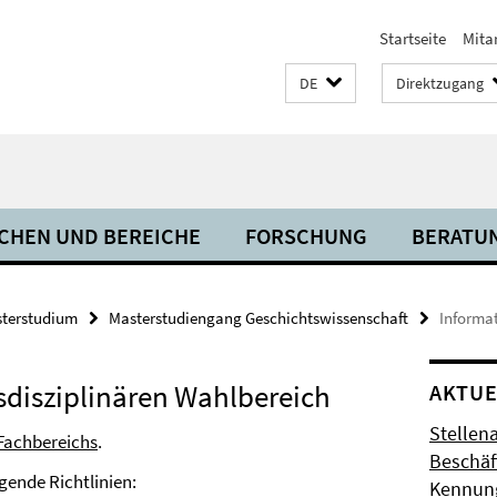
Startseite
Mita
DE
Direktzugang
CHEN UND BEREICHE
FORSCHUNG
BERATU
terstudium
Masterstudiengang Geschichtswissenschaft
Informat
sdisziplinären Wahlbereich
AKTUE
Stellen
 Fachbereichs
.
Beschäft
gende Richtlinien:
Kennung