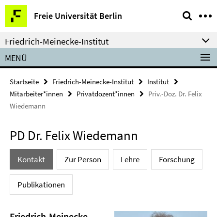
Springe
Service-
Freie Universität Berlin
direkt
Navigation
zu
Friedrich-Meinecke-Institut
Inhalt
MENÜ
Startseite
Friedrich-Meinecke-Institut
Institut
Mitarbeiter*innen
Privatdozent*innen
Priv.-Doz. Dr. Felix
Wiedemann
PD Dr. Felix Wiedemann
Kontakt
Zur Person
Lehre
Forschung
Publikationen
Friedrich-Meinecke-