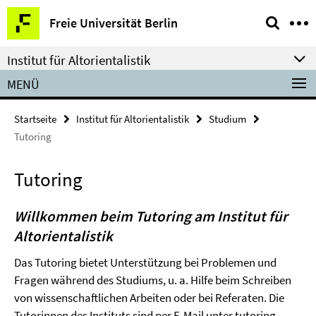
Springe
Service-
Freie Universität Berlin
direkt
Navigation
zu
Institut für Altorientalistik
Inhalt
MENÜ
Startseite
Institut für Altorientalistik
Studium
Tutoring
Tutoring
Willkommen beim Tutoring am Institut für
Altorientalistik
Das Tutoring bietet Unterstützung bei Problemen und
Fragen während des Studiums, u. a. Hilfe beim Schreiben
von wissenschaftlichen Arbeiten oder bei Referaten. Die
Tutorinnen des Instituts sind per E-Mail unter
tutoring-