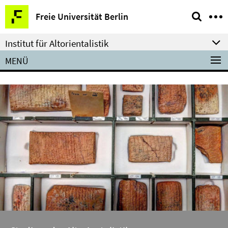
Springe
Service-
Freie Universität Berlin
direkt
Navigation
zu
Institut für Altorientalistik
Inhalt
MENÜ