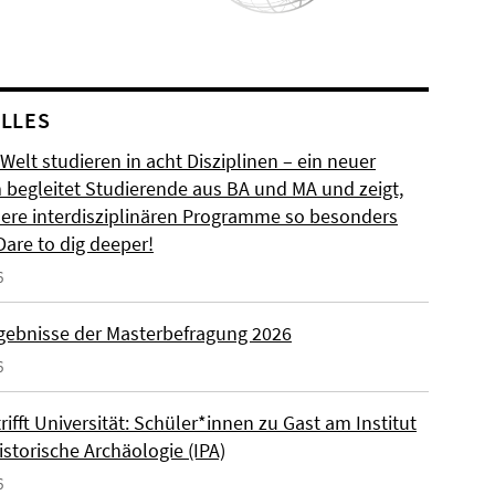
LLES
 Welt studieren in acht Disziplinen – ein neuer
m begleitet Studierende aus BA und MA und zeigt,
ere interdisziplinären Programme so besonders
Dare to dig deeper!
6
rgebnisse der Masterbefragung 2026
6
rifft Universität: Schüler*innen zu Gast am Institut
istorische Archäologie (IPA)
6