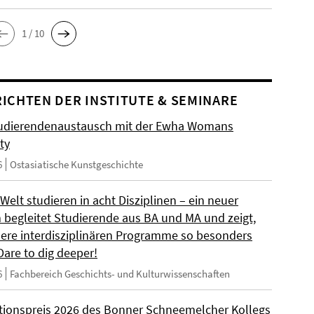
1 / 10
ICHTEN DER INSTITUTE & SEMINARE
udierendenaustausch mit der Ewha Womans
ty
6
Ostasiatische Kunstgeschichte
 Welt studieren in acht Disziplinen – ein neuer
m begleitet Studierende aus BA und MA und zeigt,
ere interdisziplinären Programme so besonders
Dare to dig deeper!
6
Fachbereich Geschichts- und Kulturwissenschaften
ationspreis 2026 des Bonner Schneemelcher Kollegs