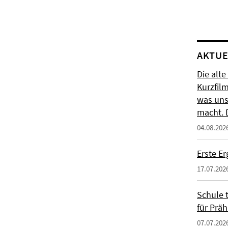
AKTUE
Die alte
Kurzfil
was uns
macht. 
04.08.202
Erste E
17.07.202
Schule t
für Präh
07.07.202