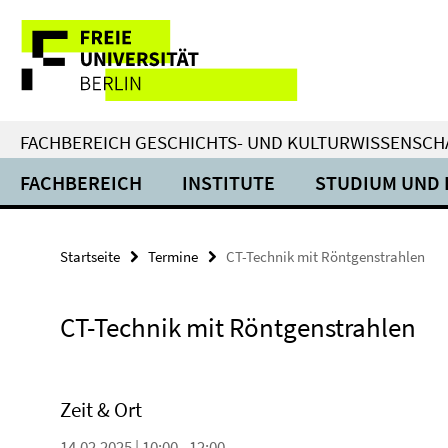
Springe
Service-
direkt
zu
Navigation
Inhalt
FACHBEREICH GESCHICHTS- UND KULTURWISSENSCH
FACHBEREICH
INSTITUTE
STUDIUM UND 
Startseite
Termine
CT-Technik mit Röntgenstrahlen
CT-Technik mit Röntgenstrahlen
Zeit & Ort
14.02.2025 | 10:00 - 12:00