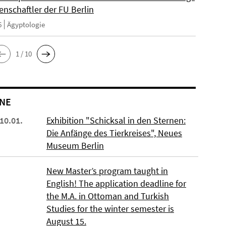
enschaftler der FU Berlin
6
Ägyptologie
1 / 10
NE
 10.01.
Exhibition "Schicksal in den Sternen:
Die Anfänge des Tierkreises", Neues
Museum Berlin
New Master’s program taught in
English! The application deadline for
the M.A. in Ottoman and Turkish
Studies for the winter semester is
August 15.