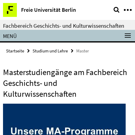
Springe
Service-
Freie Universität Berlin
direkt
Navigation
zu
Fachbereich Geschichts- und Kulturwissenschaften
Inhalt
MENÜ
Startseite
Studium und Lehre
Master
Masterstudiengänge am Fachbereich
Geschichts- und
Kulturwissenschaften