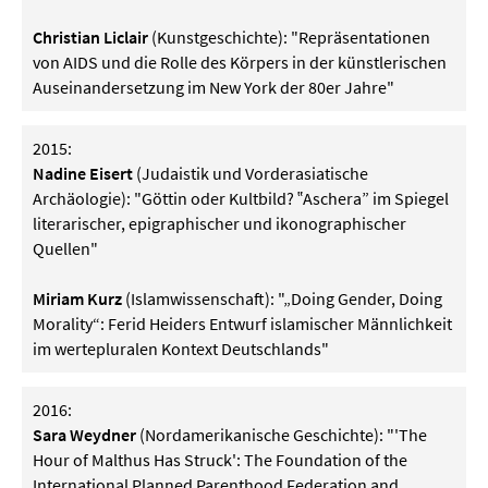
Christian Liclair
(Kunstgeschichte): "Repräsentationen
von AIDS und die Rolle des Körpers in der künstlerischen
Auseinandersetzung im New York der 80er Jahre"
2015:
Nadine Eisert
(Judaistik und Vorderasiatische
Archäologie): "Göttin oder Kultbild? ‟Aschera” im Spiegel
literarischer, epigraphischer und ikonographischer
Quellen"
Miriam Kurz
(Islamwissenschaft): "„Doing Gender, Doing
Morality“: Ferid Heiders Entwurf islamischer Männlichkeit
im wertepluralen Kontext Deutschlands"
2016:
Sara Weydner
(Nordamerikanische Geschichte): "'The
Hour of Malthus Has Struck': The Foundation of the
International Planned Parenthood Federation and