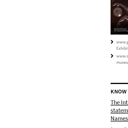
www.ge
Exhibi
www.s
museum
KNOW 
The In
statem
Names 