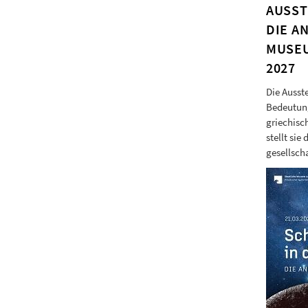
AUSST
DIE A
MUSEU
2027
Die Ausst
Bedeutung
griechisc
stellt sie
gesellscha