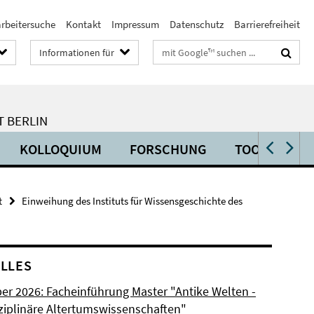
arbeitersuche
Kontakt
Impressum
Datenschutz
Barrierefreiheit
Suchbegriffe
Informationen für
T BERLIN
KOLLOQUIUM
FORSCHUNG
TOOLS
t
Einweihung des Instituts für Wissensgeschichte des
LLES
ber 2026: Facheinführung Master "Antike Welten -
sziplinäre Altertumswissenschaften"