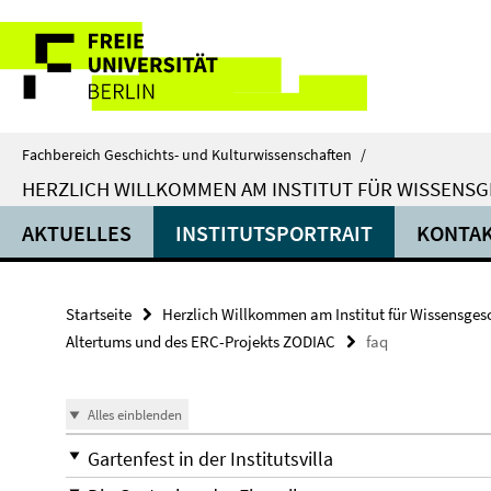
Springe
Service-
direkt
zu
Navigation
Inhalt
Fachbereich Geschichts- und Kulturwissenschaften
/
HERZLICH WILLKOMMEN AM INSTITUT FÜR WISSENSGE
AKTUELLES
INSTITUTSPORTRAIT
KONTA
Startseite
Herzlich Willkommen am Institut für Wissensgesch
Altertums und des ERC-Projekts ZODIAC
faq
Alles einblenden
Gartenfest in der Institutsvilla