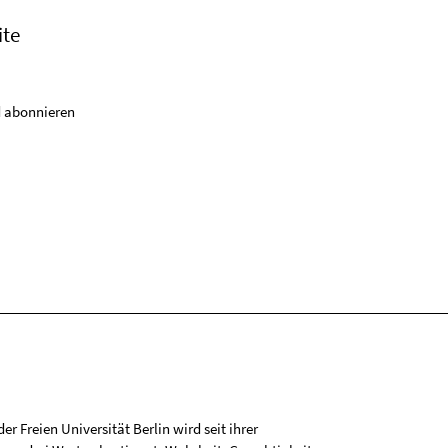
ite
 abonnieren
r Freien Universität Berlin wird seit ihrer