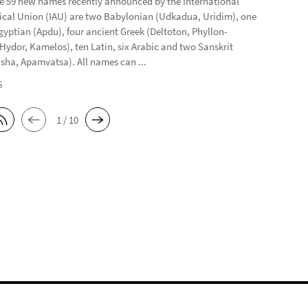
 59 new names recently announced by the International
cal Union (IAU) are two Babylonian (Udkadua, Uridim), one
gyptian (Apdu), four ancient Greek (Deltoton, Phyllon-
 Hydor, Kamelos), ten Latin, six Arabic and two Sanskrit
sha, Apamvatsa). All names can ...
6
1 / 10