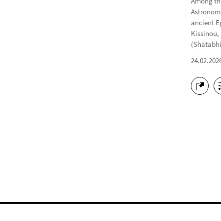
Among the
Astronomi
ancient E
Kissinou,
(Shatabhi
24.02.202