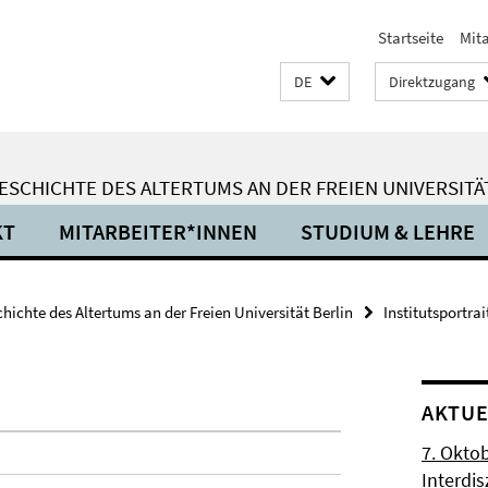
Startseite
Mit
DE
Direktzugang
SCHICHTE DES ALTERTUMS AN DER FREIEN UNIVERSITÄ
KT
MITARBEITER*INNEN
STUDIUM & LEHRE
ichte des Altertums an der Freien Universität Berlin
Institutsportrai
AKTUE
7. Okto
Interdi