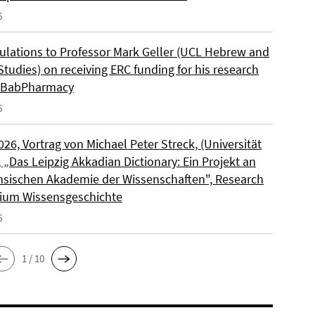
6
ulations to Professor Mark Geller (UCL Hebrew and
tudies) on receiving ERC funding for his research
, BabPharmacy
6
2026, Vortrag von Michael Peter Streck, (Universität
, „Das Leipzig Akkadian Dictionary: Ein Projekt an
hsischen Akademie der Wissenschaften", Research
ium Wissensgeschichte
6
1 / 10