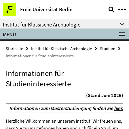
Springe
Service-
Freie Universität Berlin
direkt
Navigation
zu
Institut für Klassische Archäologie
Inhalt
MENÜ
Startseite
Institut für Klassische Archäologie
Studium
Informationen für Studieninteressierte
Informationen für
Studieninteressierte
(Stand Juni 2026)
Informationen zum Masterstudiengang finden Sie
hier.
Herzliche Willkommen an unserem Institut. Wir freuen uns,
dass Sie zu uns gefunden haben und sich für ein Studium