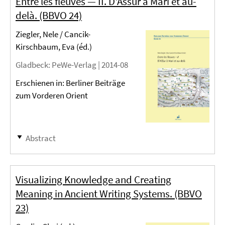
Entre les fleuves — II. D'Aššur à Mari et au-
delà. (BBVO 24)
Ziegler, Nele / Cancik-
Kirschbaum, Eva (éd.)
Gladbeck
: PeWe-Verlag |
2014-08
Erschienen in: Berliner Beiträge
zum Vorderen Orient
Abstract
Visualizing Knowledge and Creating
Meaning in Ancient Writing Systems. (BBVO
23)