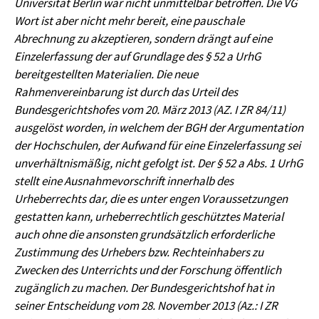
Universität Berlin war nicht unmittelbar betroffen. Die VG
Wort ist aber nicht mehr bereit, eine pauschale
Abrechnung zu akzeptieren, sondern drängt auf eine
Einzelerfassung der auf Grundlage des § 52 a UrhG
bereitgestellten Materialien. Die neue
Rahmenvereinbarung ist durch das Urteil des
Bundesgerichtshofes vom 20. März 2013 (AZ. I ZR 84/11)
ausgelöst worden, in welchem der BGH der Argumentation
der Hochschulen, der Aufwand für eine Einzelerfassung sei
unverhältnismäßig, nicht gefolgt ist. Der § 52 a Abs. 1 UrhG
stellt eine Ausnahmevorschrift innerhalb des
Urheberrechts dar, die es unter engen Voraussetzungen
gestatten kann, urheberrechtlich geschütztes Material
auch ohne die ansonsten grundsätzlich erforderliche
Zustimmung des Urhebers bzw. Rechteinhabers zu
Zwecken des Unterrichts und der Forschung öffentlich
zugänglich zu machen. Der Bundesgerichtshof hat in
seiner Entscheidung vom 28. November 2013 (Az.: I ZR