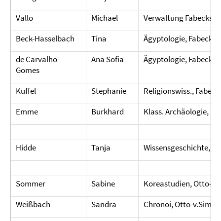
Vallo
Michael
Verwaltung Fabeckstr. 
Beck-Hasselbach
Tina
Ägyptologie, Fabeckstr.
de Carvalho
Ana Sofia
Ägyptologie, Fabeckstr.
Gomes
Kuffel
Stephanie
Religionswiss., Fabeckst
Emme
Burkhard
Klass. Archäologie, Fab
Hidde
Tanja
Wissensgeschichte, Ar
Sommer
Sabine
Koreastudien, Otto-v.-
Weißbach
Sandra
Chronoi, Otto-v.Simson