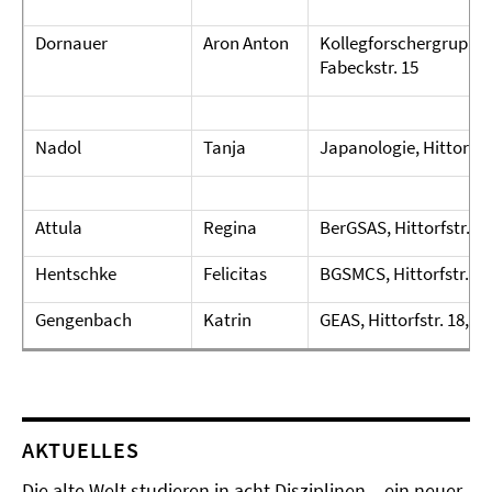
Dornauer
Aron Anton
Kollegforschergruppe 
Fabeckstr. 15
Nadol
Tanja
Japanologie, Hittorfst
Attula
Regina
BerGSAS, Hittorfstr. 18
Hentschke
Felicitas
BGSMCS, Hittorfstr. 18
Gengenbach
Katrin
GEAS, Hittorfstr. 18, A
AKTUELLES
Die alte Welt studieren in acht Disziplinen – ein neuer