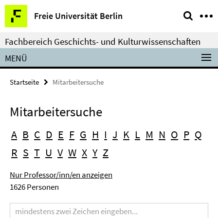
Springe
Service-
Freie Universität Berlin
direkt
Navigation
zu
Fachbereich Geschichts- und Kulturwissenschaften
Inhalt
MENÜ
Startseite
Mitarbeitersuche
Mitarbeitersuche
A
B
C
D
E
F
G
H
I
J
K
L
M
N
O
P
Q
R
S
T
U
V
W
X
Y
Z
Nur Professor/inn/en anzeigen
1626 Personen
Suchbegriff