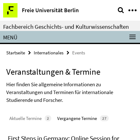
Springe
Service-
Freie Universität Berlin
direkt
Navigation
zu
Fachbereich Geschichts- und Kulturwissenschaften
Inhalt
MENÜ
Startseite
Internationales
Events
Veranstaltungen & Termine
Hier finden Sie allgemeine Informationen zu
Veranstaltungen und Terminen für internationale
Studierende und Forscher.
Aktuelle Termine
Vergangene Termine
2
27
First Steps in Germany: Online Session for