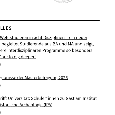
LLES
 Welt studieren in acht Disziplinen – ein neuer
m begleitet Studierende aus BA und MA und zeigt,
ere interdisziplinären Programme so besonders
Dare to dig deeper!
6
rgebnisse der Masterbefragung 2026
6
rifft Universität: Schüler*innen zu Gast am Institut
istorische Archäologie (IPA)
6