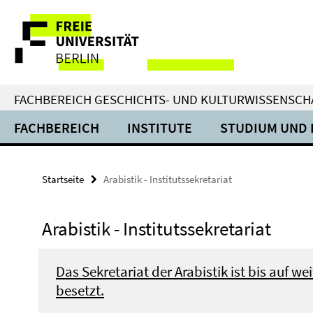
Springe
Service-
direkt
zu
Navigation
Inhalt
FACHBEREICH GESCHICHTS- UND KULTURWISSENSCH
FACHBEREICH
INSTITUTE
STUDIUM UND 
Startseite
Arabistik - Institutssekretariat
Arabistik - Institutssekretariat
Das Sekretariat der Arabistik ist bis auf we
besetzt.