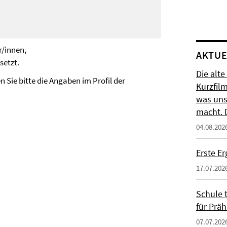
r/innen,
AKTUE
setzt.
Die alte
Sie bitte die Angaben im Profil der
Kurzfil
:
was uns
macht. 
04.08.202
Erste E
17.07.202
Schule t
für Präh
07.07.202