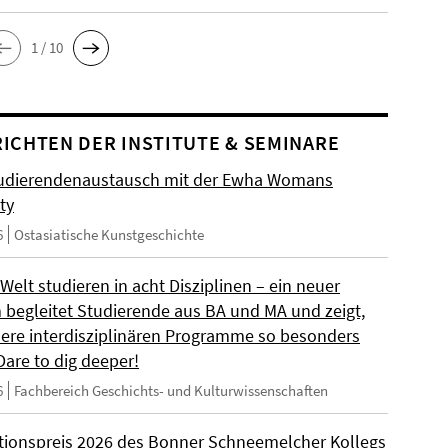
1 / 10
ICHTEN DER INSTITUTE & SEMINARE
udierendenaustausch mit der Ewha Womans
ty
6
Ostasiatische Kunstgeschichte
 Welt studieren in acht Disziplinen – ein neuer
m begleitet Studierende aus BA und MA und zeigt,
ere interdisziplinären Programme so besonders
Dare to dig deeper!
6
Fachbereich Geschichts- und Kulturwissenschaften
ationspreis 2026 des Bonner Schneemelcher Kollegs