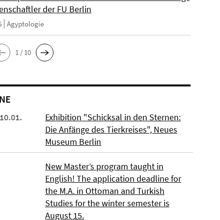
enschaftler der FU Berlin
6
Ägyptologie
1 / 10
NE
 10.01.
Exhibition "Schicksal in den Sternen:
Die Anfänge des Tierkreises", Neues
Museum Berlin
New Master’s program taught in
English! The application deadline for
the M.A. in Ottoman and Turkish
Studies for the winter semester is
August 15.