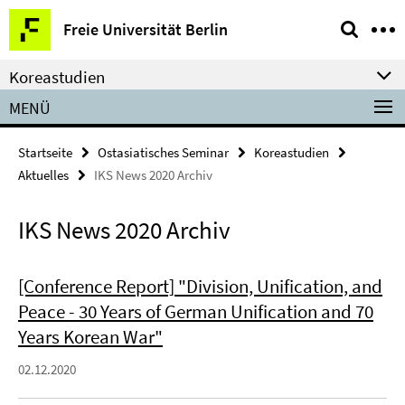
Springe
Service-
Freie Universität Berlin
direkt
Navigation
zu
Koreastudien
Inhalt
MENÜ
Startseite
Ostasiatisches Seminar
Koreastudien
Aktuelles
IKS News 2020 Archiv
IKS News 2020 Archiv
[Conference Report] "Division, Unification, and
Peace - 30 Years of German Unification and 70
Years Korean War"
02.12.2020