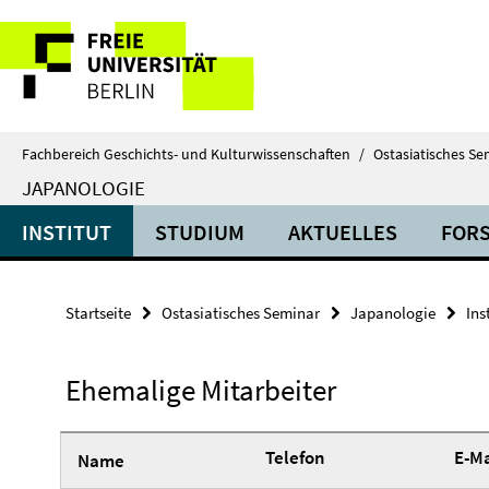
Springe
Service-
direkt
zu
Navigation
Inhalt
Fachbereich Geschichts- und Kulturwissenschaften
/
Ostasiatisches Se
JAPANOLOGIE
INSTITUT
STUDIUM
AKTUELLES
FOR
Startseite
Ostasiatisches Seminar
Japanologie
Ins
Ehemalige Mitarbeiter
Telefon
E-Ma
Name