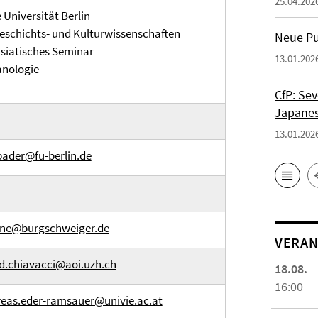
25.04.202
e Universität Berlin
eschichts- und Kulturwissenschaften
Neue Pub
siatisches Seminar
13.01.202
nologie
CfP: Sev
Japanes
13.01.202
bader@fu-berlin.de
ine@burgschweiger.de
VERAN
d.chiavacci@aoi.uzh.ch
18.08.
16:00
eas.eder-ramsauer@univie.ac.at