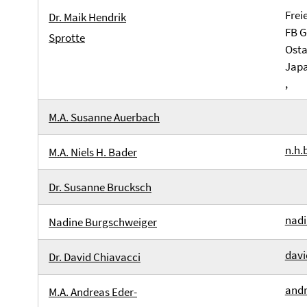
Frei
Dr. Maik Hendrik
FB G
Sprotte
Osta
Japa
,
M.A. Susanne Auerbach
n.h.
M.A. Niels H. Bader
Dr. Susanne Brucksch
nad
Nadine Burgschweiger
davi
Dr. David Chiavacci
andr
M.A. Andreas Eder-