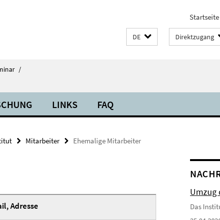
Startseite
DE
Direktzugang
minar
/
SCHUNG
LINKS
FAQ
titut
Mitarbeiter
Ehemalige Mitarbeiter
NACH
Umzug d
il, Adresse
Das Insti