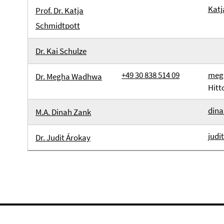
Katj
Prof. Dr. Katja
Schmidtpott
Dr. Kai Schulze
+49 30 838 514 09
meg
Dr. Megha Wadhwa
Hitt
dina
M.A. Dinah Zank
judi
Dr. Judit Árokay