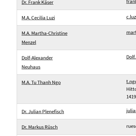
fran
Dr. Frank Käser
c.lu
M.A. Cecilia Luzi
mart
M.A. Martha-Christine
Menzel
Dol
Dolf-Alexander
Neuhaus
t.ng
M.A. Tu Thanh Ngo
Hitt
1419
juli
Dr. Julian Plenefisch
rues
Dr. Markus Rüsch