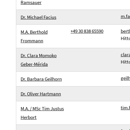
Ramsauer
m.fa
Dr. Michael Facius
+49 30 838 65590
bert
M.A. Berthold
Hitt
Frommann
cla
Dr. Clara Momoko
Hitt
Geber-Mérida
geil
Dr. Barbara Geilhorn
Dr. Oliver Hartmann
tim.
M.A. / MSc Tim Justus
Herbort