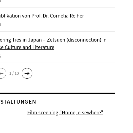
6
likation von Prof. Dr. Cornelia Reiher
6
ering Ties in Japan – Zetsuen (disconnection) in
e Culture and Literature
6
1 / 10
STALTUNGEN
Film sceening "Home, elsewhere"