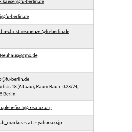
k.kaeser@fu-berlin.de
zi@fu-berlin.de
ha-christine.menzel@fu-berlin.de
f.Neuhaus@gmx.de
o@fu-berlin.de
orfstr. 18 (Altbau), Raum Raum 0.23/24,
5 Berlin
an.plenefisch@rosalux.org
ch_markus –. at .– yahoo.co.jp