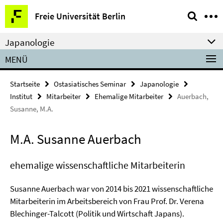
Springe
Service-
Freie Universität Berlin
direkt
Navigation
zu
Japanologie
Inhalt
MENÜ
Startseite
Ostasiatisches Seminar
Japanologie
Institut
Mitarbeiter
Ehemalige Mitarbeiter
Auerbach,
Susanne, M.A.
M.A. Susanne Auerbach
ehemalige wissenschaftliche Mitarbeiterin
Susanne Auerbach war von 2014 bis 2021 wissenschaftliche
Mitarbeiterin im Arbeitsbereich von Frau Prof. Dr. Verena
Blechinger-Talcott (Politik und Wirtschaft Japans).