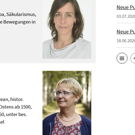
Neue Pu
pa, Säkularismus,
03.07.202
che Bewegungen in
Neue Pu
18.06.202
an, histor.
Ostens ab 1500,
0, unter bes.
el