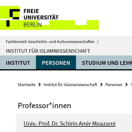
Springe
Service-
direkt
zu
Navigation
Inhalt
Fachbereich Geschichts- und Kulturwissenschaften
/
INSTITUT FÜR ISLAMWISSENSCHAFT
INSTITUT
PERSONEN
STUDIUM UND LEH
Startseite
Institut für Islamwissenschaft
Personen
Professor*innen
Univ.-Prof. Dr. Schirin Amir-Moazami