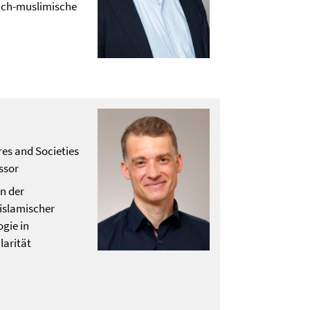
lich-muslimische
res and Societies
ssor
n der
islamischer
gie in
larität