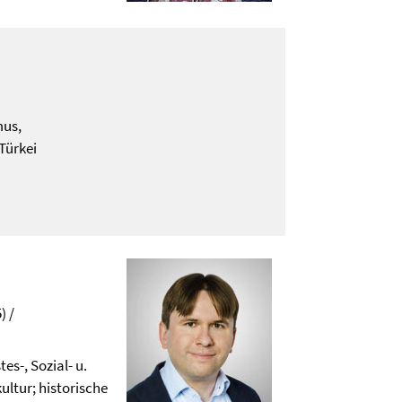
mus,
Türkei
) /
s-, Sozial- u.
kultur; historische