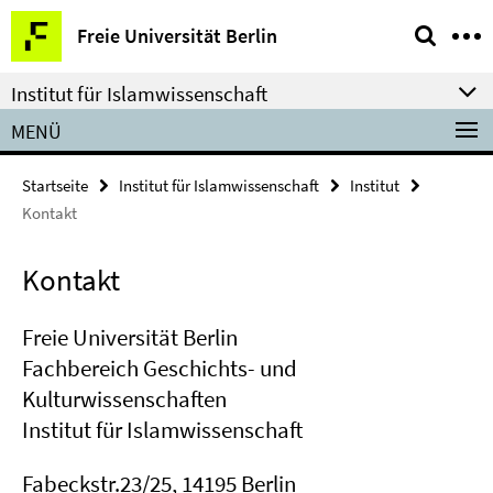
Springe
Service-
Freie Universität Berlin
direkt
Navigation
zu
Institut für Islamwissenschaft
Inhalt
MENÜ
Startseite
Institut für Islamwissenschaft
Institut
Kontakt
Kontakt
Freie Universität Berlin
Fachbereich Geschichts- und
Kulturwissenschaften
Institut für Islamwissenschaft
Fabeckstr.23/25, 14195 Berlin