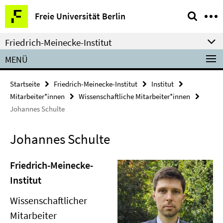
Springe
Service-
Freie Universität Berlin
direkt
Navigation
zu
Friedrich-Meinecke-Institut
Inhalt
MENÜ
Startseite
Friedrich-Meinecke-Institut
Institut
Mitarbeiter*innen
Wissenschaftliche Mitarbeiter*innen
Johannes Schulte
Johannes Schulte
Friedrich-Meinecke-
Institut
Wissenschaftlicher
Mitarbeiter