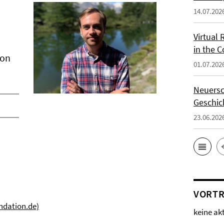
14.07.202
Virtual 
in the 
ion
01.07.202
Neuersc
Geschic
23.06.202
VORTR
undation.de)
keine ak