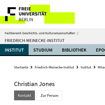
Springe
Service-
direkt
zu
Navigation
Inhalt
Fachbereich Geschichts- und Kulturwissenschaften
/
FRIEDRICH-MEINECKE-INSTITUT
INSTITUT
STUDIUM
BIBLIOTHEK
EPO
Startseite
Friedrich-Meinecke-Institut
Institut
Mita
Christian Jones
Kontakt
Zur Person