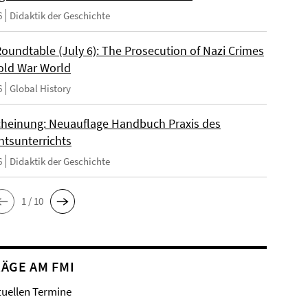
6
Didaktik der Geschichte
Roundtable (July 6): The Prosecution of Nazi Crimes
Cold War World
6
Global History
heinung: Neuauflage Handbuch Praxis des
htsunterrichts
6
Didaktik der Geschichte
1 / 10
ÄGE AM FMI
tuellen Termine