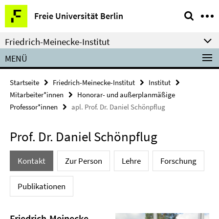
Springe
Service-
Freie Universität Berlin
direkt
Navigation
zu
Friedrich-Meinecke-Institut
Inhalt
MENÜ
Startseite
Friedrich-Meinecke-Institut
Institut
Mitarbeiter*innen
Honorar- und außerplanmäßige
Professor*innen
apl. Prof. Dr. Daniel Schönpflug
Prof. Dr. Daniel Schönpflug
Kontakt
Zur Person
Lehre
Forschung
Publikationen
Friedrich-Meinecke-