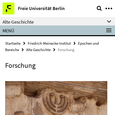
Springe
Service-
Freie Universität Berlin
direkt
Navigation
zu
Alte Geschichte
Inhalt
MENÜ
Startseite
Friedrich-Meinecke-Institut
Epochen und
Bereiche
Alte Geschichte
Forschung
Forschung