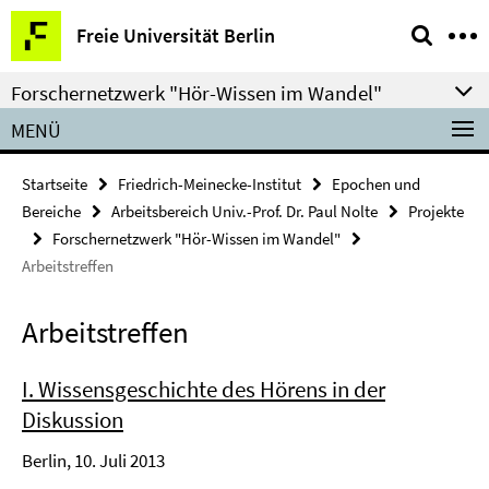
Springe
Service-
Freie Universität Berlin
direkt
Navigation
zu
Forschernetzwerk "Hör-Wissen im Wandel"
Inhalt
MENÜ
Startseite
Friedrich-Meinecke-Institut
Epochen und
Bereiche
Arbeitsbereich Univ.-Prof. Dr. Paul Nolte
Projekte
Forschernetzwerk "Hör-Wissen im Wandel"
Arbeitstreffen
Arbeitstreffen
I. Wissensgeschichte des Hörens in der
Diskussion
Berlin, 10. Juli 2013