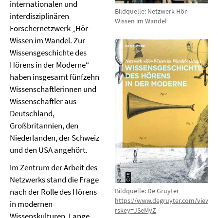
internationalen und
Bildquelle: Netzwerk Hör-
interdisziplinären
Wissen im Wandel
Forschernetzwerk „Hör-
Wissen im Wandel. Zur
Wissensgeschichte des
Hörens in der Moderne“
haben insgesamt fünfzehn
Wissenschaftlerinnen und
Wissenschaftler aus
Deutschland,
Großbritannien, den
Niederlanden, der Schweiz
und den USA angehört.
Im Zentrum der Arbeit des
Netzwerks stand die Frage
Bildquelle: De Gruyter
nach der Rolle des Hörens
https://www.degruyter.com/viewb
in modernen
rskey=JSeMyZ
Wissenskulturen. Lange