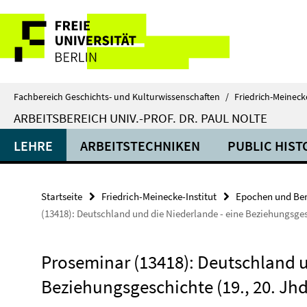
Springe
Service-
direkt
zu
Navigation
Inhalt
Fachbereich Geschichts- und Kulturwissenschaften
/
Friedrich-Meinecke
ARBEITSBEREICH UNIV.-PROF. DR. PAUL NOLTE
LEHRE
ARBEITSTECHNIKEN
PUBLIC HIST
Startseite
Friedrich-Meinecke-Institut
Epochen und Ber
(13418): Deutschland und die Niederlande - eine Beziehungsgesc
Proseminar (13418): Deutschland u
Beziehungsgeschichte (19., 20. Jhd