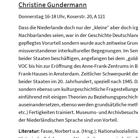
Christine Gundermann
Donnerstag 16-18 Uhr, Koserstr. 20, A 121
Dass die Niederlande doch nur der „kleine“ aber doch i
Nachbarlandes seien, war in der Geschichte Deutschland
gepflegtes Vorurteil sondern wurde auch zeitweise Grund
missverstandener interkultureller Begegnungen. Im Sem
beider Staaten beschäftigen, angefangen bei dem „golde
VOC bis hin zur Eröffnung des Anne-Frank-Zentrums in B
Frank-Hauses in Amsterdam. Zeitlicher Schwerpunkt des
beider Staaten im 20. Jahrhundert, speziell nach 1945. D
sondern ebenso um kulturgeschichtliche Fragestellung
einführend mit einigen Theorien zu Beziehungsgeschich
auseinandersetzen, ebenso werden grundsätzliche metho
etc.) Fertigkeiten trainiert. Museums- und Archivbesuch
der Niederländischen Sprache sind von Vorteil.
Literatur:
Fasse, Norbert u.a. (Hrsg.): Nationalsozialist