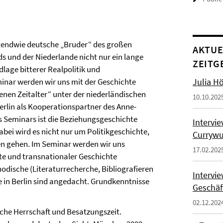
rgendwie deutsche „Bruder“ des großen
AKTUE
s und der Niederlande nicht nur ein lange
ZEITG
lage bitterer Realpolitik und
inar werden wir uns mit der Geschichte
Julia Hö
nen Zeitalter“ unter der niederländischen
10.10.202
erlin als Kooperationspartner des Anne-
 Seminars ist die Beziehungsgeschichte
Intervi
abei wird es nicht nur um Politikgeschichte,
Currywu
en gehen. Im Seminar werden wir uns
17.02.202
te und transnationaler Geschichte
dische (Literaturrecherche, Bibliografieren
Intervi
e in Berlin sind angedacht. Grundkenntnisse
Geschäf
02.12.202
ische Herrschaft und Besatzungszeit.