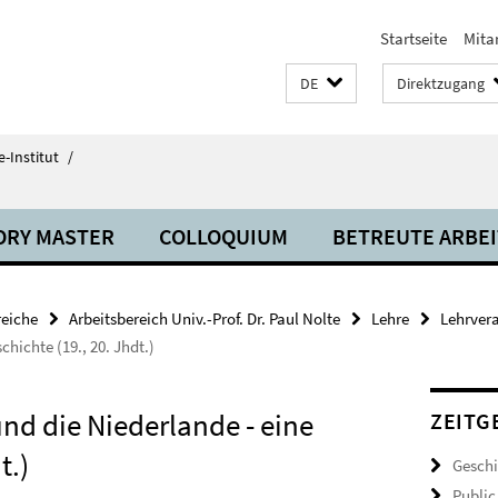
Startseite
Mita
DE
Direktzugang
-Institut
/
ORY MASTER
COLLOQUIUM
BETREUTE ARBE
eiche
Arbeitsbereich Univ.-Prof. Dr. Paul Nolte
Lehre
Lehrver
hichte (19., 20. Jhdt.)
nd die Niederlande - eine
ZEITG
t.)
Geschi
Public