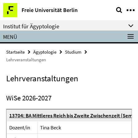
Springe
Service-
Freie Universität Berlin
direkt
Navigation
zu
Institut für Ägyptologie
Inhalt
MENÜ
Startseite
Ägyptologie
Studium
Lehrveranstaltungen
Lehrveranstaltungen
WiSe 2026-2027
13704: BA Mittleres Reich bis Zweite Zwischenzeit (Semin
Dozent/in
Tina Beck