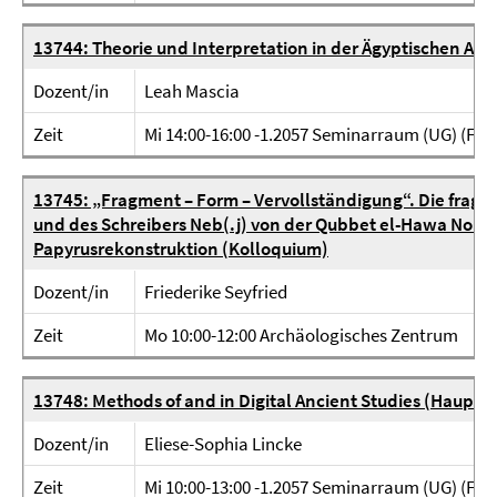
13744: Theorie und Interpretation in der Ägyptischen Arc
Dozent/in
Leah Mascia
Zeit
Mi 14:00-16:00 -1.2057 Seminarraum (UG) (Fabe
13745: „Fragment – Form – Vervollständigung“. Die frag
und des Schreibers Neb(.j) von der Qubbet el-Hawa Nord:
Papyrusrekonstruktion (Kolloquium)
Dozent/in
Friederike Seyfried
Zeit
Mo 10:00-12:00 Archäologisches Zentrum
13748: Methods of and in Digital Ancient Studies (Haupts
Dozent/in
Eliese-Sophia Lincke
Zeit
Mi 10:00-13:00 -1.2057 Seminarraum (UG) (Fabe