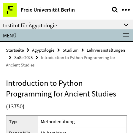
Springe
Service-
Freie Universität Berlin
direkt
Navigation
zu
Institut für Ägyptologie
Inhalt
MENÜ
Startseite
Ägyptologie
Studium
Lehrveranstaltungen
SoSe 2025
Introduction to Python Programming for
Ancient Studies
Introduction to Python
Programming for Ancient Studies
(13750)
Typ
Methodenübung