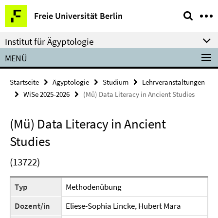
Springe
Service-
Freie Universität Berlin
direkt
Navigation
zu
Institut für Ägyptologie
Inhalt
MENÜ
Startseite
Ägyptologie
Studium
Lehrveranstaltungen
WiSe 2025-2026
(Mü) Data Literacy in Ancient Studies
(Mü) Data Literacy in Ancient
Studies
(13722)
Typ
Methodenübung
Dozent/in
Eliese-Sophia Lincke, Hubert Mara