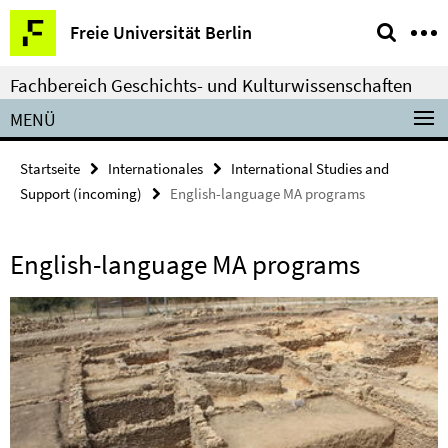
Springe
Service-
Freie Universität Berlin
direkt
Navigation
zu
Fachbereich Geschichts- und Kulturwissenschaften
Inhalt
MENÜ
Startseite
Internationales
International Studies and
Support (incoming)
English-language MA programs
English-language MA programs