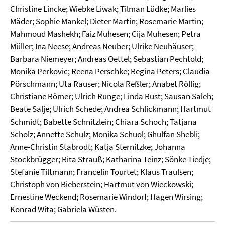
Christine Lincke; Wiebke Liwak; Tilman Lüdke; Marlies
Mäder; Sophie Mankel; Dieter Martin; Rosemarie Martin;
Mahmoud Mashekh; Faiz Muhesen; Cija Muhesen; Petra
Müller; Ina Neese; Andreas Neuber; Ulrike Neuhäuser;
Barbara Niemeyer; Andreas Oettel; Sebastian Pechtold;
Monika Perkovic; Reena Perschke; Regina Peters; Claudia
Pörschmann; Uta Rauser; Nicola Reßler; Anabet Röllig;
Christiane Römer; Ulrich Runge; Linda Rust; Sausan Saleh;
Beate Salje; Ulrich Schede; Andrea Schlickmann; Hartmut
Schmidt; Babette Schnitzlein; Chiara Schoch; Tatjana
Scholz; Annette Schulz; Monika Schuol; Ghulfan Shebli;
Anne-Christin Stabrodt; Katja Sternitzke; Johanna
Stockbrügger; Rita Strauß; Katharina Teinz; Sönke Tiedje;
Stefanie Tiltmann; Francelin Tourtet; Klaus Traulsen;
Christoph von Bieberstein; Hartmut von Wieckowski;
Ernestine Weckend; Rosemarie Windorf; Hagen Wirsing;
Konrad Wita; Gabriela Wüsten.