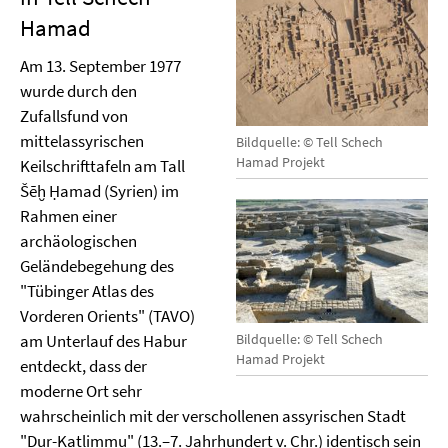
Hamad
Am 13. September 1977
wurde durch den
Zufallsfund von
mittelassyrischen
Bildquelle: © Tell Schech
Hamad Projekt
Keilschrifttafeln am Tall
Šēḫ Ḥamad (Syrien) im
Rahmen einer
archäologischen
Geländebegehung des
"Tübinger Atlas des
Vorderen Orients" (TAVO)
am Unterlauf des Habur
Bildquelle: © Tell Schech
Hamad Projekt
entdeckt, dass der
moderne Ort sehr
wahrscheinlich mit der verschollenen assyrischen Stadt
"Dur-Katlimmu" (13.–7. Jahrhundert v. Chr.) identisch sein