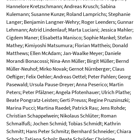
Hannelore Kretzschmann; Andreas Krusch; Sabina
Kulemann; Susanne Kunze; Roland Lamprichs; Stephanie
Langer; Benjamin Langner-Wehry; Roger Leenders; Gunnar
Lehmann; Astrid Lindenlauf; Marta Luciani; Jessica Mahler;
Cigdem Maner; Elisabetta Manisco; Sophie Mankel; Stefan
Mathey; Kimiyoshi Matsumura; Florian Mattheis; Donald
Matthews; Ellen McAdam; Jan-Waalke Meyer; Daniele
Morandi Bonacossi; Nina-Ann Müller; Birgit Müller; Bernd
Müller-Neuhof; Mirko Novak; Gernot Nürnberger; Claus
Oeftiger; Felix Oehler; Andreas Oettel; Peter Pahlen; Georg
Pasewald; Ursula Pause-Dreyer; Anna Peserico; Martin
Peters; Peter Pfälzner; Angela Pfotenhauer; Ulrich Plathe;
Beate Pongratz-Leisten; Gerti Preuss; Regine Pruzsinszki;
Marina Pucci; Martina Raedel; Patrick Rau; Jens Rohde;
Christian Schappelwein; Nikolaus Schlüter; Roman
Schmalfuß; Jochen Schmid; Tobias Schmidt; Kathrin
Schmitt; Hans Peter Schmitz; Bernhard Schneider; Chiara
Schoch; Tatjana Scholz; Beate Schröder; Christine