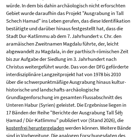
würde. In dem bis dahin archäologisch nicht erforschten
Gebiet wurde daraufhin das Projekt "Ausgrabung in Tall
Schech Hamad" ins Leben gerufen, das diese Identifikation
bestätigte und darüber hinaus festgestellt hat, dass die
Stadt Dur-Katlimmu ab dem 7. Jahrhundert v. Chr. den
aramäischen Zweitnamen Magdalu führte, der, leicht
abgewandelt zu Magdala, in der parthisch-römischen Zeit
bis zur Aufgabe der Siedlung im 3. Jahrhundert nach
Christus weitergeführt wurde. Das von der DFG geförderte
interdisziplinäre Langzeitprojekt hat von 1978 bis 2010
über die schwerpunktmäßige Ausgrabung hinaus kultur-
historische und landschafts-archäologische
Grundlagenforschung im gesamten Flussabschnitt des
Unteren Habur (Syrien) geleistet. Die Ergebnisse liegen in
17 Bänden der Reihe "Berichte der Ausgrabung Tall Šēḫ
Ḥamad / Dūr-Katlimmu" publiziert vor (Stand 2026), die
kostenfrei heruntergeladen
werden können. Weitere Bände
sind in Vorbereitung. Die analogen Forschungsdaten des