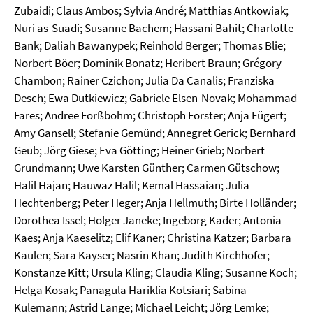
Zubaidi; Claus Ambos; Sylvia André; Matthias Antkowiak;
Nuri as-Suadi; Susanne Bachem; Hassani Bahit; Charlotte
Bank; Daliah Bawanypek; Reinhold Berger; Thomas Blie;
Norbert Böer; Dominik Bonatz; Heribert Braun; Grégory
Chambon; Rainer Czichon; Julia Da Canalis; Franziska
Desch; Ewa Dutkiewicz; Gabriele Elsen-Novak; Mohammad
Fares; Andree Forßbohm; Christoph Forster; Anja Fügert;
Amy Gansell; Stefanie Gemünd; Annegret Gerick; Bernhard
Geub; Jörg Giese; Eva Götting; Heiner Grieb; Norbert
Grundmann; Uwe Karsten Günther; Carmen Gütschow;
Halil Hajan; Hauwaz Halil; Kemal Hassaian; Julia
Hechtenberg; Peter Heger; Anja Hellmuth; Birte Holländer;
Dorothea Issel; Holger Janeke; Ingeborg Kader; Antonia
Kaes; Anja Kaeselitz; Elif Kaner; Christina Katzer; Barbara
Kaulen; Sara Kayser; Nasrin Khan; Judith Kirchhofer;
Konstanze Kitt; Ursula Kling; Claudia Kling; Susanne Koch;
Helga Kosak; Panagula Hariklia Kotsiari; Sabina
Kulemann; Astrid Lange; Michael Leicht; Jörg Lemke;