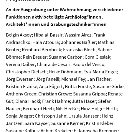
An der Ausgrabung unter Wahrnehmung verschiedener
Funktionen aktiv beteiligte Archäolog*innen,
Architekt*innen und Grabungstechniker*innen
Belgin Aksoy; Hiba al-Bassir; Wassim Alrez; Frank
Andraschko; Hala Attoura; Johannes Baßler; Mathias
Benter; Reinhard Bernbeck; Franziska Bloch; Sabine
Böhme; Rein Breuer; Susanne Carbon; Cora Cieslak;
Verena Daiber; Chiara de Cesari; Paolo del Vesco;
Christopher Dietsch; Heike Dohmann; Eva-Maria Engel;
Jörg Ewersen; Jörg Fanelli; Michael Fey; Jan Fischer;
Kristina Franke; Anja Fügert; Britta Fürste; Susanne Görke;
Anthony Green; Christian Grewe; Susanna Grippa; Renate
Gut; Diana Hacki; Frank Hahme; Jutta Häser; Stefan
Hauser; Bernhard Heeb; Nils Heeßel; Hinz-Holger Hirth;
Sonja Jaeger; Christoph Jahn; Ursula Janssen; Heinz
Jantzen; Sara Kayser; Susanne Kerner; Kristin Kleber;
Susanne Kolbus; Achim Krekeler; F. Janoscha Kreppner;