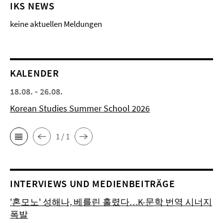
IKS NEWS
keine aktuellen Meldungen
KALENDER
18.08. - 26.08.
Korean Studies Summer School 2026
1 / 1
INTERVIEWS UND MEDIENBEITRÄGE
'혼모노' 성해나, 베를린 홀렸다…K-문학 번역 시너지
폭발