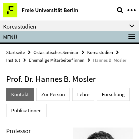
Springe
Service-
Freie Universität Berlin
direkt
Navigation
zu
Koreastudien
Inhalt
MENÜ
Startseite
Ostasiatisches Seminar
Koreastudien
Institut
Ehemalige Mitarbeiter*innen
Hannes B. Mosler
Prof. Dr. Hannes B. Mosler
Kontakt
Zur Person
Lehre
Forschung
Publikationen
Professor