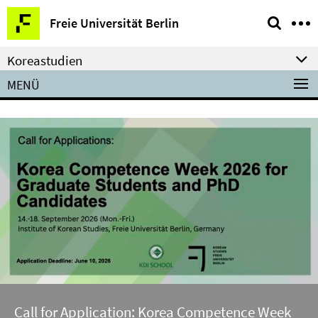
Springe
Service-
Freie Universität Berlin
direkt
Navigation
zu
Koreastudien
Inhalt
MENÜ
Call for Application: Korea Competence Week