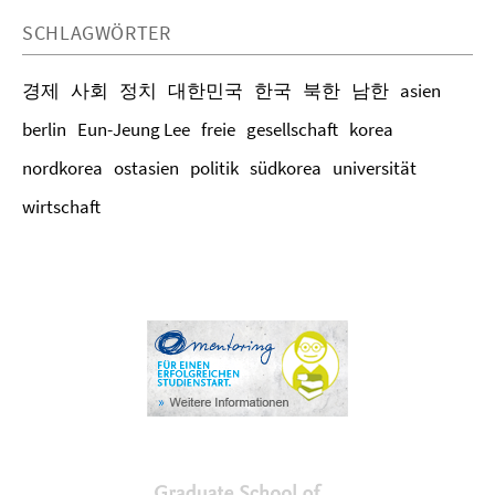
SCHLAGWÖRTER
경제
사회
정치
대한민국
한국
북한
남한
asien
berlin
Eun-Jeung Lee
freie
gesellschaft
korea
nordkorea
ostasien
politik
südkorea
universität
wirtschaft