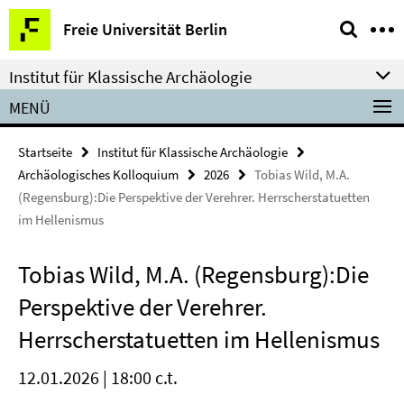
Springe
Service-
Freie Universität Berlin
direkt
Navigation
zu
Institut für Klassische Archäologie
Inhalt
MENÜ
Startseite
Institut für Klassische Archäologie
Archäologisches Kolloquium
2026
Tobias Wild, M.A.
(Regensburg):Die Perspektive der Verehrer. Herrscherstatuetten
im Hellenismus
Tobias Wild, M.A. (Regensburg):Die
Perspektive der Verehrer.
Herrscherstatuetten im Hellenismus
12.01.2026 | 18:00 c.t.