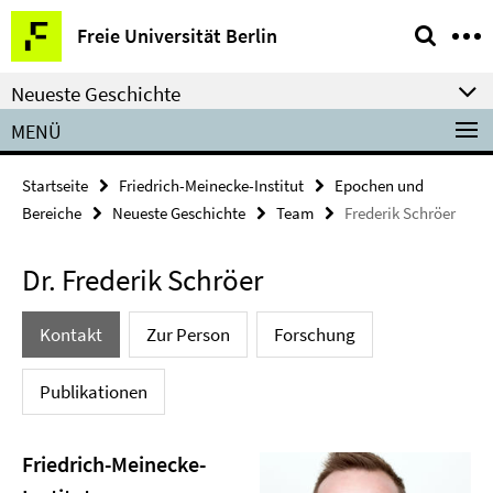
Springe
Service-
Freie Universität Berlin
direkt
Navigation
zu
Neueste Geschichte
Inhalt
MENÜ
Startseite
Friedrich-Meinecke-Institut
Epochen und
Bereiche
Neueste Geschichte
Team
Frederik Schröer
Dr. Frederik Schröer
Kontakt
Zur Person
Forschung
Publikationen
Friedrich-Meinecke-